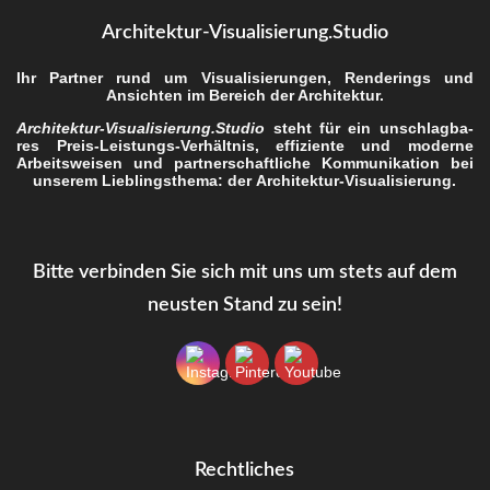
Architektur-Visualisierung.Studio
Ihr Part­ner rund um Visua­li­sie­run­gen, Ren­de­rings und
Ansich­ten im Bereich der Architektur.
Architektur-Visualisierung.Studio
steht für ein unschlag­ba­
res Preis-Leis­tungs-Ver­hält­nis, effi­zi­en­te und moder­ne
Arbeits­wei­sen und part­ner­schaft­li­che Kom­mu­ni­ka­ti­on bei
unse­rem Lieb­lings­the­ma: der
Archi­tek­tur-Visua­li­sie­rung
.
Bit­te ver­bin­den Sie sich mit uns um stets auf dem
neus­ten Stand zu sein!
Recht­li­ches