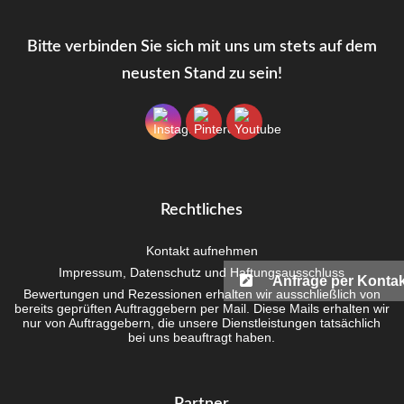
Bit­te ver­bin­den Sie sich mit uns um stets auf dem
neus­ten Stand zu sein!
Recht­li­ches
Kon­takt aufnehmen
Impres­sum, Daten­schutz und Haftungsausschluss
Anfrage per Kontak
Bewer­tun­gen und Rezes­sio­nen erhal­ten wir aus­schließ­lich von
bereits geprüf­ten Auf­trag­ge­bern per Mail. Die­se Mails erhal­ten wir
nur von Auf­trag­ge­bern, die unse­re Dienst­leis­tun­gen tat­säch­lich
bei uns beauf­tragt haben.
Part­ner