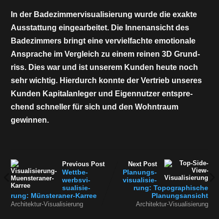
In der Bade­zim­mer­vi­sua­li­sie­rung wur­de die exak­te
Aus­stat­tung ein­ge­ar­bei­tet. Die Innen­an­sicht des
Bade­zim­mers bringt eine ver­viel­fach­te emo­tio­na­le
Anspra­che im Ver­gleich zu einem rei­nen 3D Grund­
riss. Dies war und ist unse­rem Kun­den heu­te noch
sehr wich­tig. Hier­durch konn­te der Ver­trieb unse­res
Kun­den Kapi­tal­an­le­ger und Eigen­nut­zer ent­spre­
chend schnel­ler für sich und den Wohn­traum
gewinnen.
Previous Post
Next Post
Wett­be­
Pla­nungs­
werbs­vi­
vi­sua­li­sie­
sua­li­sie­
rung: Topo­gra­phi­sche
rung: Münsteraner-Karree
Planungsansicht
Architektur-Visualisierung
Architektur-Visualisierung