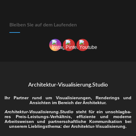
Blei­ben Sie auf dem Laufenden
Architektur-Visualisierung.Studio
Ihr Part­ner rund um Visua­li­sie­run­gen, Ren­de­rings und
Ansich­ten im Bereich der Architektur.
Architektur-Visualisierung.Studio
steht für ein unschlag­ba­
res Preis-Leis­tungs-Ver­hält­nis, effi­zi­en­te und moder­ne
Arbeits­wei­sen und part­ner­schaft­li­che Kom­mu­ni­ka­ti­on bei
unse­rem Lieb­lings­the­ma: der
Archi­tek­tur-Visua­li­sie­rung
.