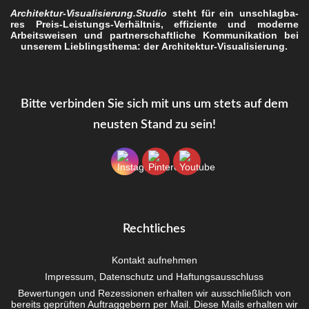
Architektur-Visualisierung.Studio
steht für ein unschlag­ba­
res Preis-Leis­tungs-Ver­hält­nis, effi­zi­en­te und moder­ne
Arbeits­wei­sen und part­ner­schaft­li­che Kom­mu­ni­ka­ti­on bei
unse­rem Lieb­lings­the­ma: der
Archi­tek­tur-Visua­li­sie­rung
.
Bit­te ver­bin­den Sie sich mit uns um stets auf dem
neus­ten Stand zu sein!
Recht­li­ches
Kon­takt aufnehmen
Impres­sum, Daten­schutz und Haftungsausschluss
Bewer­tun­gen und Rezes­sio­nen erhal­ten wir aus­schließ­lich von
bereits geprüf­ten Auf­trag­ge­bern per Mail. Die­se Mails erhal­ten wir