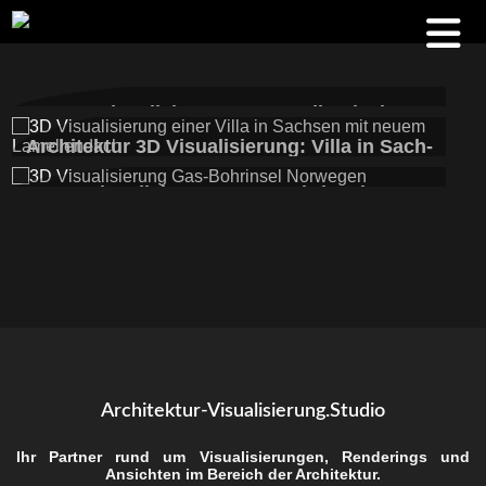
3D Visua­li­sie­rung — Lamel­len­dach
und Pool
Archi­tek­tur 3D Visua­li­sie­rung: Vil­la in Sach­
sen Sze­ne 1
3D Visua­li­sie­rung: Gas-Bohr­in­sel vor
Norwegen
Architektur-Visualisierung.Studio
Ihr Part­ner rund um Visua­li­sie­run­gen, Ren­de­rings und
Ansich­ten im Bereich der Architektur.