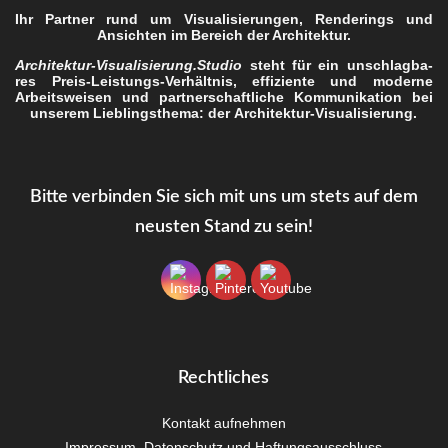
Ihr Part­ner rund um Visua­li­sie­run­gen, Ren­de­rings und
Ansich­ten im Bereich der Architektur.
Architektur-Visualisierung.Studio
steht für ein unschlag­ba­
res Preis-Leis­tungs-Ver­hält­nis, effi­zi­en­te und moder­ne
Arbeits­wei­sen und part­ner­schaft­li­che Kom­mu­ni­ka­ti­on bei
unse­rem Lieb­lings­the­ma: der
Archi­tek­tur-Visua­li­sie­rung
.
Bit­te ver­bin­den Sie sich mit uns um stets auf dem
neus­ten Stand zu sein!
Recht­li­ches
Kon­takt aufnehmen
Impres­sum, Daten­schutz und Haftungsausschluss