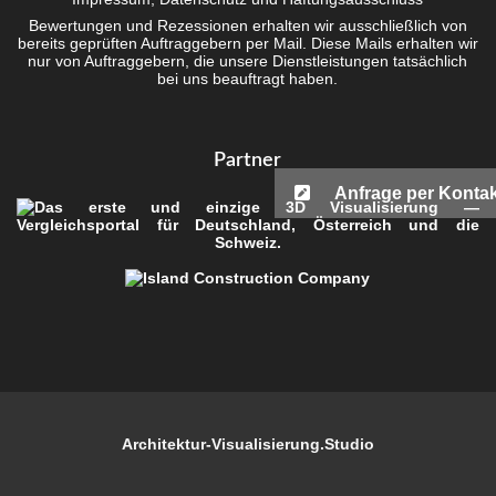
Bewer­tun­gen und Rezes­sio­nen erhal­ten wir aus­schließ­lich von
bereits geprüf­ten Auf­trag­ge­bern per Mail. Die­se Mails erhal­ten wir
nur von Auf­trag­ge­bern, die unse­re Dienst­leis­tun­gen tat­säch­lich
bei uns beauf­tragt haben.
Part­ner
Anfrage per Kontak
Architektur-Visualisierung.Studio