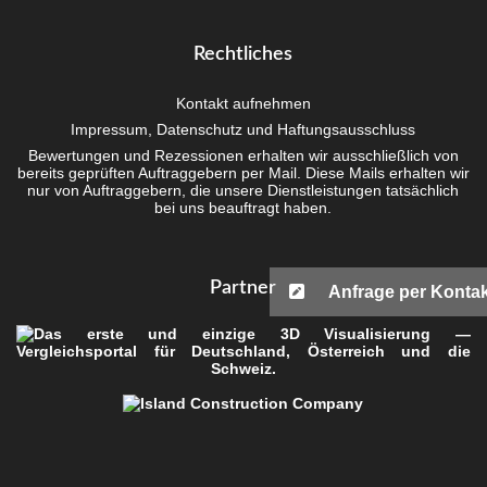
Recht­li­ches
Kon­takt aufnehmen
Impres­sum, Daten­schutz und Haftungsausschluss
Bewer­tun­gen und Rezes­sio­nen erhal­ten wir aus­schließ­lich von
bereits geprüf­ten Auf­trag­ge­bern per Mail. Die­se Mails erhal­ten wir
nur von Auf­trag­ge­bern, die unse­re Dienst­leis­tun­gen tat­säch­lich
bei uns beauf­tragt haben.
Part­ner
Anfrage per Kontak