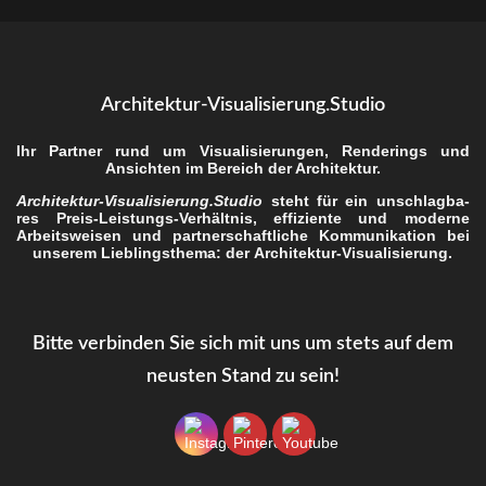
Architektur-Visualisierung.Studio
Ihr Part­ner rund um Visua­li­sie­run­gen, Ren­de­rings und
Ansich­ten im Bereich der Architektur.
Architektur-Visualisierung.Studio
steht für ein unschlag­ba­
res Preis-Leis­tungs-Ver­hält­nis, effi­zi­en­te und moder­ne
Arbeits­wei­sen und part­ner­schaft­li­che Kom­mu­ni­ka­ti­on bei
unse­rem Lieb­lings­the­ma: der
Archi­tek­tur-Visua­li­sie­rung
.
Bit­te ver­bin­den Sie sich mit uns um stets auf dem
neus­ten Stand zu sein!