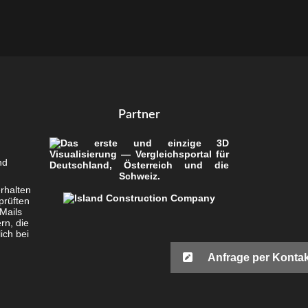
Part­ner
nd
rhal­ten
prüf­ten
 Mails
ern, die
lich bei
Anfrage per Kontak