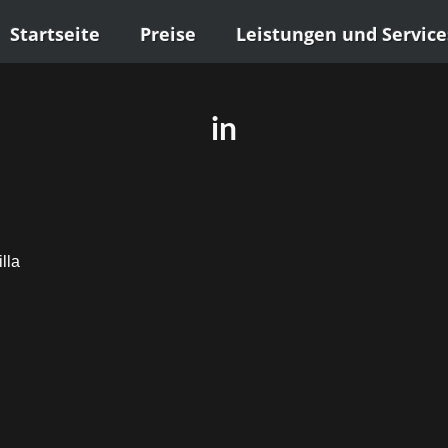
Start­sei­te
Prei­se
Leis­tun­gen und Service
in